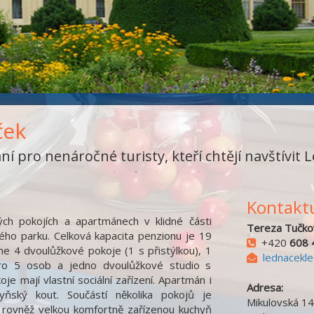
ček
í pro nenáročné turisty, kteří chtějí navštívit L
Kontaktu
ch pokojích a apartmánech v klidné části
Tereza Tučko
ho parku. Celková kapacita penzionu je 19
+420
608 
áme 4 dvoulůžkové pokoje (1 s přistýlkou), 1
lednacekl
pro 5 osob a jedno dvoulůžkové studio s
e mají vlastní sociální zařízení. Apartmán i
Adresa:
yňský kout. Součástí několika pokojů je
Mikulovská 1
 rovněž velkou komfortně zařízenou kuchyň