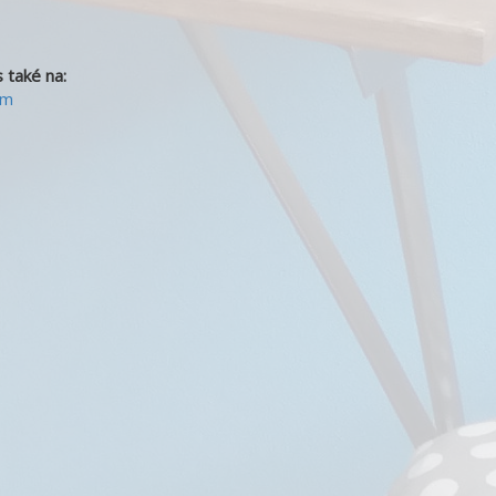
 také na:
om