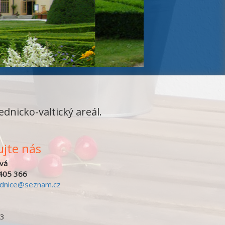
ednicko-valtický areál.
jte nás
vá
405 366
ednice@seznam.cz
43