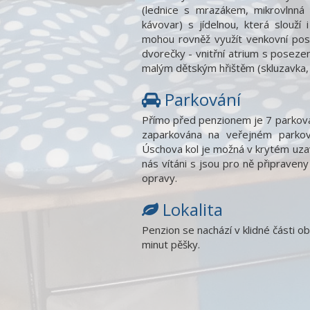
(lednice s mrazákem, mikrovlnná 
kávovar) s jídelnou, která slouží
mohou rovněž využít venkovní pos
dvorečky - vnitřní atrium s poseze
malým dětským hřištěm (skluzavka, 
Parkování
Přímo před penzionem je 7 parkovac
zaparkována na veřejném parko
Úschova kol je možná v krytém uza
nás vítáni s jsou pro ně připraven
opravy.
Lokalita
Penzion se nachází v klidné části 
minut pěšky.