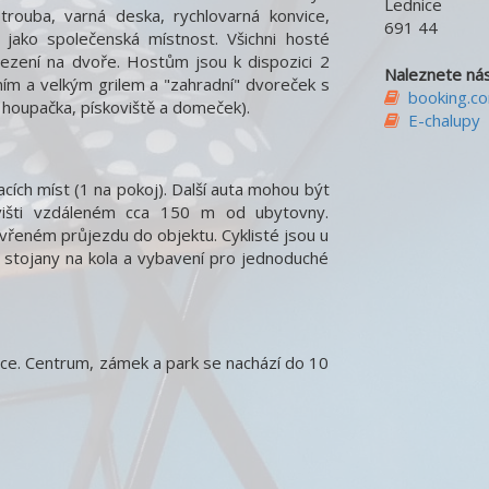
Lednice
trouba, varná deska, rychlovarná konvice,
691 44
 i jako společenská místnost. Všichni hosté
ezení na dvoře. Hostům jsou k dispozici 2
Naleznete nás
ním a velkým grilem a "zahradní" dvoreček s
booking.c
houpačka, pískoviště a domeček).
E-chalupy
ích míst (1 na pokoj). Další auta mohou být
višti vzdáleném cca 150 m od ubytovny.
vřeném průjezdu do objektu. Cyklisté jsou u
y stojany na kola a vybavení pro jednoduché
obce. Centrum, zámek a park se nachází do 10