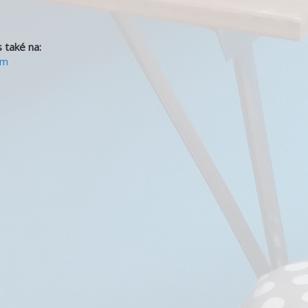
 také na:
om