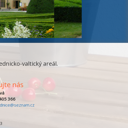
ednicko-valtický areál.
jte nás
vá
405 366
ednice@seznam.cz
43