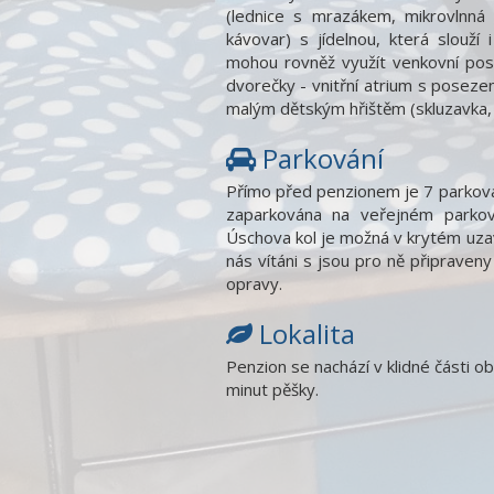
(lednice s mrazákem, mikrovlnná 
kávovar) s jídelnou, která slouží
mohou rovněž využít venkovní pos
dvorečky - vnitřní atrium s poseze
malým dětským hřištěm (skluzavka, 
Parkování
Přímo před penzionem je 7 parkovac
zaparkována na veřejném parko
Úschova kol je možná v krytém uza
nás vítáni s jsou pro ně připraven
opravy.
Lokalita
Penzion se nachází v klidné části 
minut pěšky.