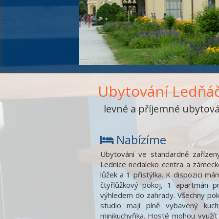
Ubytování Ledňá
levné a příjemné ubytován
Nabízíme
Ubytování ve standardně zařízený
Lednice nedaleko centra a zámecké
lůžek a 1 přistýlka. K dispozici m
čtyřlůžkový pokoj, 1 apartmán 
výhledem do zahrady. Všechny pokoj
studio mají plně vybavený kuch
minikuchyňka. Hosté mohou využít