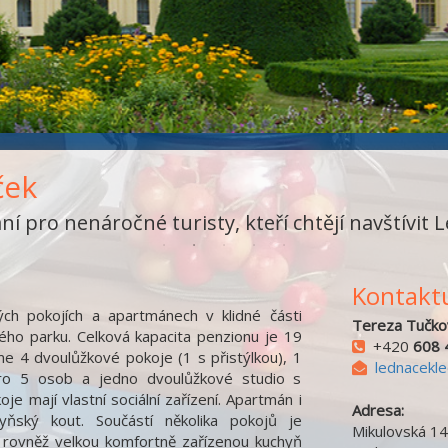
ček
í pro nenáročné turisty, kteří chtějí navštívit L
Kontaktu
ch pokojích a apartmánech v klidné části
Tereza Tučko
ho parku. Celková kapacita penzionu je 19
+420
608 
áme 4 dvoulůžkové pokoje (1 s přistýlkou), 1
lednacekl
pro 5 osob a jedno dvoulůžkové studio s
e mají vlastní sociální zařízení. Apartmán i
Adresa:
yňský kout. Součástí několika pokojů je
Mikulovská 1
 rovněž velkou komfortně zařízenou kuchyň