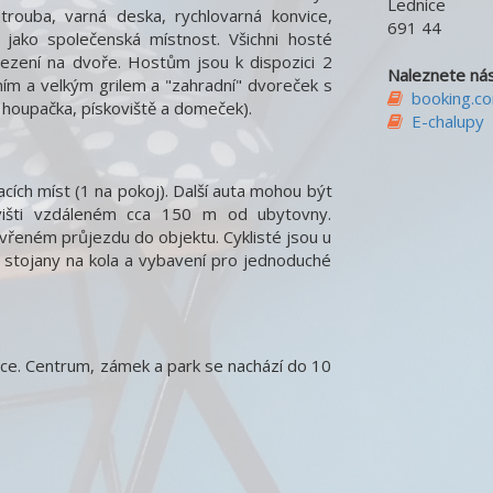
Lednice
trouba, varná deska, rychlovarná konvice,
691 44
 i jako společenská místnost. Všichni hosté
ezení na dvoře. Hostům jsou k dispozici 2
Naleznete nás
ním a velkým grilem a "zahradní" dvoreček s
booking.c
houpačka, pískoviště a domeček).
E-chalupy
ích míst (1 na pokoj). Další auta mohou být
višti vzdáleném cca 150 m od ubytovny.
vřeném průjezdu do objektu. Cyklisté jsou u
y stojany na kola a vybavení pro jednoduché
obce. Centrum, zámek a park se nachází do 10