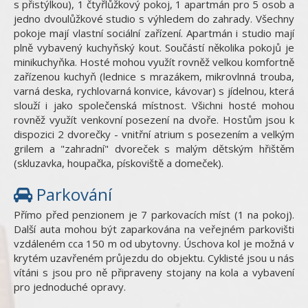
s přistýlkou), 1 čtyřlůžkový pokoj, 1 apartmán pro 5 osob a
jedno dvoulůžkové studio s výhledem do zahrady. Všechny
pokoje mají vlastní sociální zařízení. Apartmán i studio mají
plně vybavený kuchyňský kout. Součástí několika pokojů je
minikuchyňka. Hosté mohou využít rovněž velkou komfortně
zařízenou kuchyň (lednice s mrazákem, mikrovlnná trouba,
varná deska, rychlovarná konvice, kávovar) s jídelnou, která
slouží i jako společenská místnost. Všichni hosté mohou
rovněž využít venkovní posezení na dvoře. Hostům jsou k
dispozici 2 dvorečky - vnitřní atrium s posezením a velkým
grilem a "zahradní" dvoreček s malým dětským hřištěm
(skluzavka, houpačka, pískoviště a domeček).
Parkování
Přímo před penzionem je 7 parkovacích míst (1 na pokoj).
Další auta mohou být zaparkována na veřejném parkovišti
vzdáleném cca 150 m od ubytovny. Úschova kol je možná v
krytém uzavřeném průjezdu do objektu. Cyklisté jsou u nás
vítáni s jsou pro ně připraveny stojany na kola a vybavení
pro jednoduché opravy.